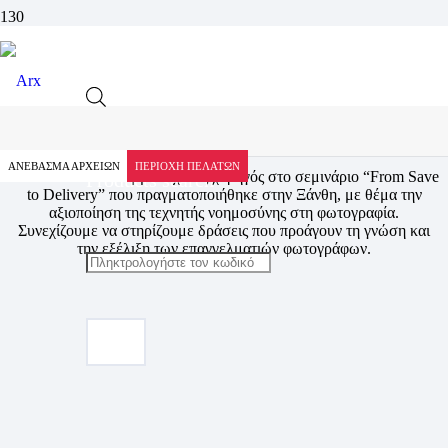
“From Save to Delivery” με την
συμμετοχή της Arx Photolab
ΑΝΕΒΑΣΜΑ ΑΡΧΕΙΩΝ
ΠΕΡΙΟΧΗ ΠΕΛΑΤΩΝ
Η Arx Photolab συμμετείχε ως χορηγός στο σεμινάριο “From Save
Products search
to Delivery” που πραγματοποιήθηκε στην Ξάνθη, με θέμα την
αξιοποίηση της τεχνητής νοημοσύνης στη φωτογραφία.
Συνεχίζουμε να στηρίζουμε δράσεις που προάγουν τη γνώση και
την εξέλιξη των επαγγελματιών φωτογράφων.