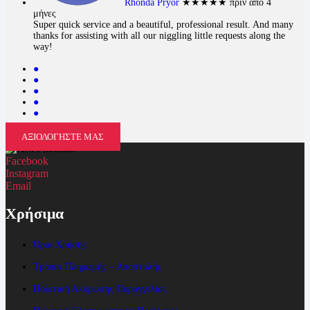
Rhonda Pryor
★★★★★
πριν από 4
μήνες
Super quick service and a beautiful, professional result. And many
thanks for assisting with all our niggling little requests along the
way!
●
●
●
●
●
ΑΞΙΟΛΟΓΗΣΤΕ ΜΑΣ
Facebook
Instagram
Email
Χρήσιμα
Όροι Χρήσης
Τρόποι Πληρωμής – Αποστολής
Πολιτική Ακύρωσης Παραγγελίας