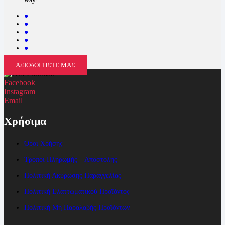
●
●
●
●
●
ΑΞΙΟΛΟΓΗΣΤΕ ΜΑΣ
Facebook
Instagram
Email
Χρήσιμα
Όροι Χρήσης
Τρόποι Πληρωμής – Αποστολής
Πολιτική Ακύρωσης Παραγγελίας
Πολιτική Ελαττωματικού Προϊόντος
Πολιτική Μη Παραλαβής Προϊόντων