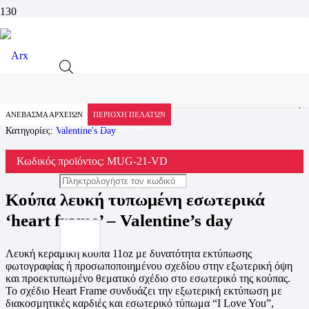
Προϊόν
Αρχική
Προϊόντα
Valentine's Day
Κούπα λευκή τυπωμένη εσωτερικά ‘heart frame’ – Valentine’s day
ΑΝΕΒΑΣΜΑ ΑΡΧΕΙΩΝ
ΠΕΡΙΟΧΗ ΠΕΛΑΤΩΝ
Products search
Κατηγορίες:
Valentine's Day
Κωδικός προϊόντος:
MUG-21-VD
Κούπα λευκή τυπωμένη εσωτερικά
‘heart frame’ – Valentine’s day
Λευκή κεραμική κούπα 11oz με δυνατότητα εκτύπωσης
φωτογραφίας ή προσωποποιημένου σχεδίου στην εξωτερική όψη
και προεκτυπωμένο θεματικό σχέδιο στο εσωτερικό της κούπας.
Το σχέδιο Heart Frame συνδυάζει την εξωτερική εκτύπωση με
διακοσμητικές καρδιές και εσωτερικό τύπωμα “I Love You”,