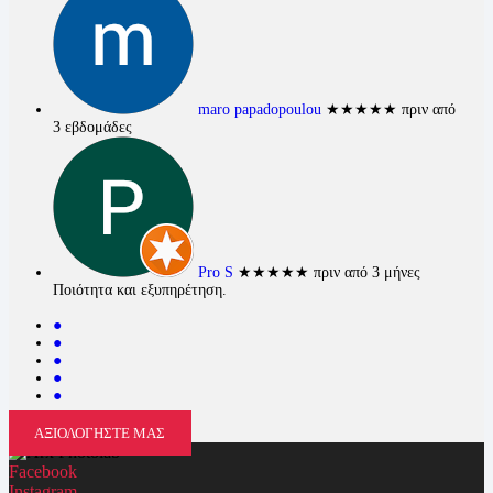
maro papadopoulou
★★★★★
πριν από
3 εβδομάδες
Pro S
★★★★★
πριν από 3 μήνες
Ποιότητα και εξυπηρέτηση.
●
●
●
●
●
ΑΞΙΟΛΟΓΗΣΤΕ ΜΑΣ
Facebook
Instagram