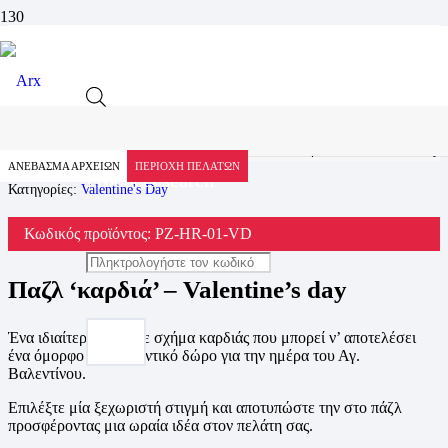
Προϊόν
Αρχική
Προϊόντα
Valentine's Day
Παζλ ‘καρδιά’ – Valentine’s day
ΑΝΕΒΑΣΜΑ ΑΡΧΕΙΩΝ
ΠΕΡΙΟΧΗ ΠΕΛΑΤΩΝ
Products search
Κατηγορίες:
Valentine's Day
Κωδικός προϊόντος:
PZ-HR-01-VD
Παζλ ‘καρδιά’ – Valentine’s day
Ένα ιδιαίτερο παζλ σε σχήμα καρδιάς που μπορεί ν’ αποτελέσει
ένα όμορφο και ρομαντικό δώρο για την ημέρα του Αγ.
Βαλεντίνου.
Επιλέξτε μία ξεχωριστή στιγμή και αποτυπώστε την στο πάζλ
προσφέροντας μια ωραία ιδέα στον πελάτη σας.