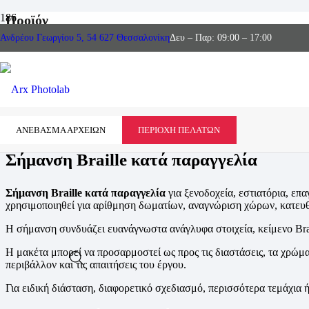
Προϊόν
Ανδρέου Γεωργίου 5, 54 627 Θεσσαλονίκη
Δευ – Παρ: 09:00 – 17:00
Κατηγορίες:
Ειδικές Κατασκευές
ΑΝΕΒΑΣΜΑ ΑΡΧΕΙΩΝ
ΠΕΡΙΟΧΗ ΠΕΛΑΤΩΝ
Σήμανση Braille κατά παραγγελία
Σήμανση Braille κατά παραγγελία
για ξενοδοχεία, εστιατόρια, επ
χρησιμοποιηθεί για αρίθμηση δωματίων, αναγνώριση χώρων, κατευθύ
Η σήμανση συνδυάζει ευανάγνωστα ανάγλυφα στοιχεία, κείμενο Bra
Η μακέτα μπορεί να προσαρμοστεί ως προς τις διαστάσεις, τα χρώμα
περιβάλλον και τις απαιτήσεις του έργου.
Για ειδική διάσταση, διαφορετικό σχεδιασμό, περισσότερα τεμάχια