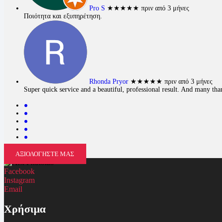
Pro S
★★★★★
πριν από 3 μήνες
Ποιότητα και εξυπηρέτηση.
Rhonda Pryor
★★★★★
πριν από 3 μήνες
Super quick service and a beautiful, professional result. And many thank
●
●
●
●
●
ΑΞΙΟΛΟΓΗΣΤΕ ΜΑΣ
Facebook
Instagram
Email
Χρήσιμα