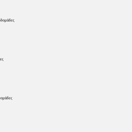
βδομάδες
ες
δομάδες