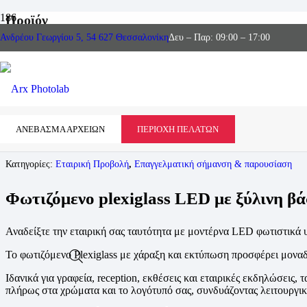
Προϊόν
Ανδρέου Γεωργίου 5, 54 627 Θεσσαλονίκη
Δευ – Παρ: 09:00 – 17:00
ΑΝΕΒΑΣΜΑ ΑΡΧΕΙΩΝ
ΠΕΡΙΟΧΗ ΠΕΛΑΤΩΝ
Κατηγορίες:
Εταιρική Προβολή
,
Επαγγελματική σήμανση & παρουσίαση
Φωτιζόμενο plexiglass LED με ξύλινη β
Αναδείξτε την εταιρική σας ταυτότητα με μοντέρνα LED φωτιστικά 
Το φωτιζόμενο Plexiglass με χάραξη και εκτύπωση προσφέρει μονα
Ιδανικά για γραφεία, reception, εκθέσεις και εταιρικές εκδηλώσεις
πλήρως στα χρώματα και το λογότυπό σας, συνδυάζοντας λειτουργικό