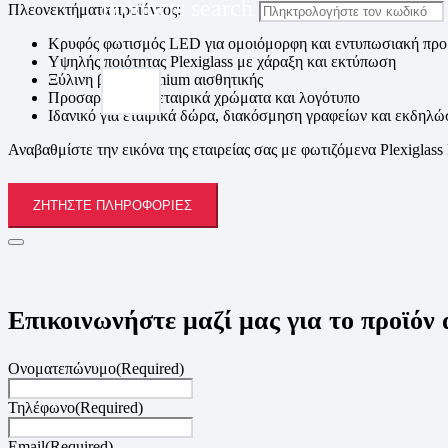
Products search
Πλεονεκτήματα προϊόντος:
Κρυφός φωτισμός LED για ομοιόμορφη και εντυπωσιακή πρ
Υψηλής ποιότητας Plexiglass με χάραξη και εκτύπωση
Ξύλινη βάση premium αισθητικής
Προσαρμογή σε εταιρικά χρώματα και λογότυπο
Ιδανικό για εταιρικά δώρα, διακόσμηση γραφείων και εκδηλώ
Αναβαθμίστε την εικόνα της εταιρείας σας με φωτιζόμενα Plexiglass 
ΖΗΤΉΣΤΕ ΠΛΗΡΟΦΟΡΊΕΣ
Επικοινωνήστε μαζί μας για το προϊόν
Ονοματεπώνυμο
(Required)
Τηλέφωνο
(Required)
Email
(Required)