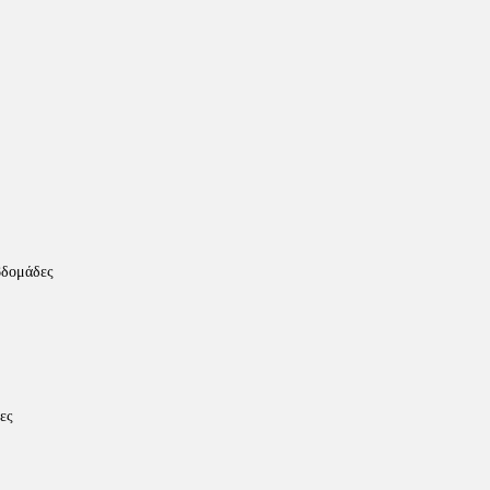
βδομάδες
ες