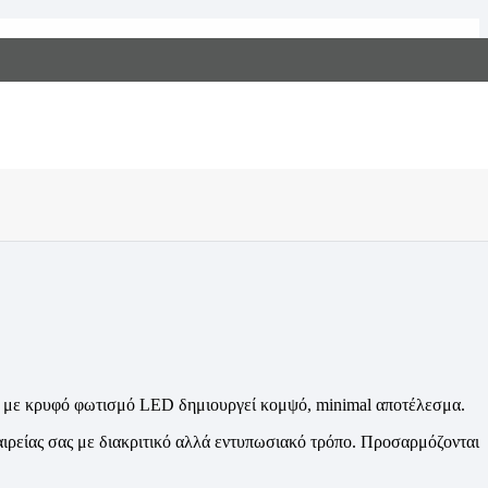
Αρχική
Προϊόντα
Εταιρική Προβολή
Επαγγελματική σήμανση & παρουσίαση
Φωτιζόμενο plexiglass LED με ξύλινη βάση
ση με κρυφό φωτισμό LED δημιουργεί κομψό, minimal αποτέλεσμα.
εταιρείας σας με διακριτικό αλλά εντυπωσιακό τρόπο. Προσαρμόζονται