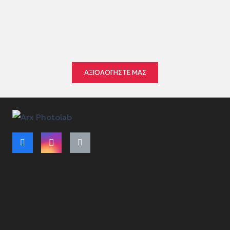
●
●
●
●
●
ΑΞΙΟΛΟΓΗΣΤΕ ΜΑΣ
Όροι Χρήσης
Τρόποι Πληρωμής – Αποστολής
Πολιτική Ακύρωσης Παραγγελίας