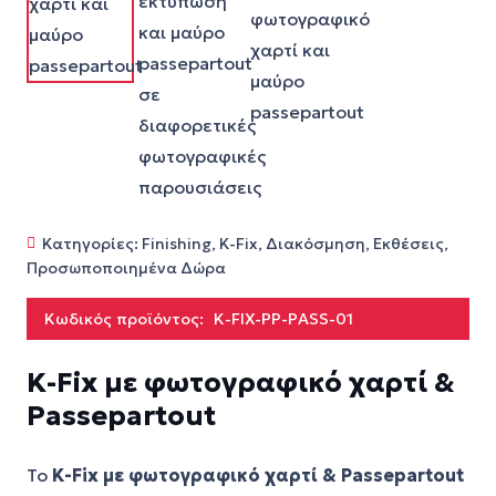
Κατηγορίες:
Finishing
,
K-Fix
,
Διακόσμηση
,
Εκθέσεις
,
Προσωποποιημένα Δώρα
Κωδικός προϊόντος:
K-FIX-PP-PASS-01
K-Fix με φωτογραφικό χαρτί &
Passepartout
Το
K-Fix με φωτογραφικό χαρτί & Passepartout