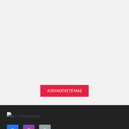
4,9
215 reviews
Γεωργία Μπούρου
★★★★★
εντός της προηγούμενης εβδομάδας
●
●
●
●
●
ΑΞΙΟΛΟΓΗΣΤΕ ΜΑΣ