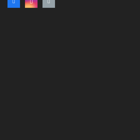
Όροι Χρήσης
Τρόποι Πληρωμής – Αποστολής
Πολιτική Ακύρωσης Παραγγελίας
Πολιτική Ελαττωματικού Προϊόντος
Πολιτική Μη Παραλαβής Προϊόντων
Πολιτική Υπαναχώρησης
Πολιτική Cookies
Πολιτική Προστασίας Προσωπικών Δεδομένων (Privacy
Policy)