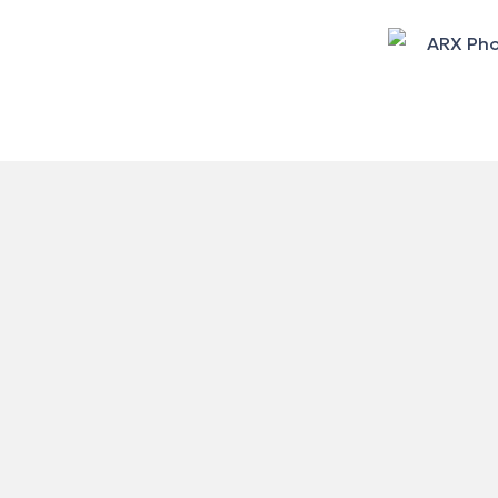
Arx Photolab
Γεωρ. Ανδρέου 5, Θεσσαλονίκη
4,9
215 reviews