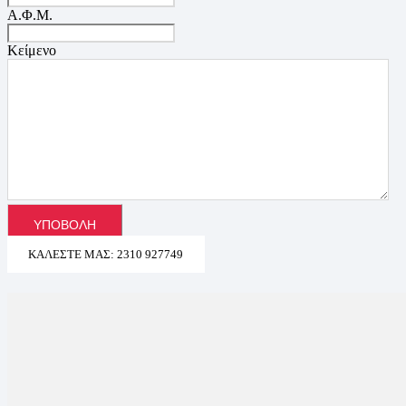
Α.Φ.Μ.
Κείμενο
ΚΑΛΈΣΤΕ ΜΑΣ: 2310 927749