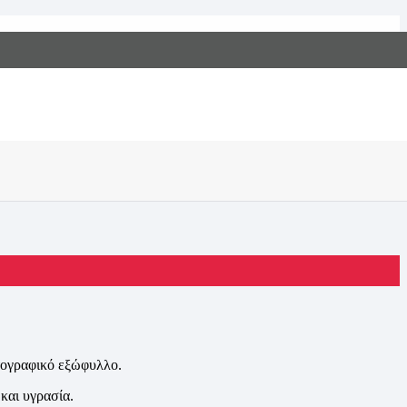
Αρχική
Προϊόντα
Photobook
Photobook με φωτογραφικό χαρτί
ωτογραφικό εξώφυλλο.
και υγρασία.