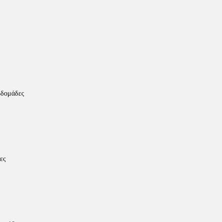
βδομάδες
ες