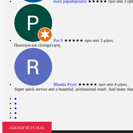
maro papadopoulou
★★★★★
πριν από 3 εβ
Pro S
★★★★★
πριν από 3 μήνες
Ποιότητα και εξυπηρέτηση.
Rhonda Pryor
★★★★★
πριν από 4 μήνες
Super quick service and a beautiful, professional result. And many thank
●
●
●
●
●
ΑΞΙΟΛΟΓΗΣΤΕ ΜΑΣ