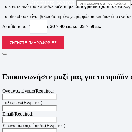
Products search
Το εσωτερικό του κατασκευάζεται με φωτογραφικό χαρτί σε επιλογ
Το photobook είναι βιβλιοδετημένο χωρίς φόδρα και διαθέτει ενδό
Διατίθεται σε διαστάσεις
20 × 40 εκ.
και
25 × 50 εκ.
ΖΗΤΉΣΤΕ ΠΛΗΡΟΦΟΡΊΕΣ
Επικοινωνήστε μαζί μας για το προϊόν
Ονοματεπώνυμο
(Required)
Τηλέφωνο
(Required)
Email
(Required)
Επωνυμία επιχείρησης
(Required)