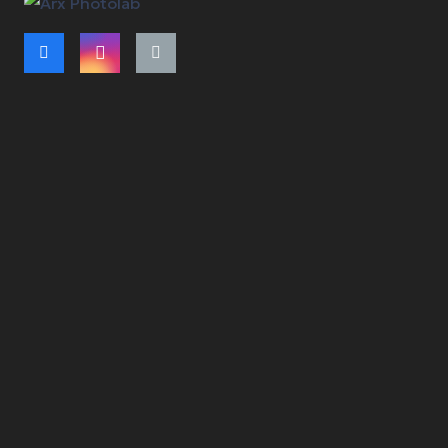
Όροι Χρήσης
Τρόποι Πληρωμής – Αποστολής
Πολιτική Ακύρωσης Παραγγελίας
Πολιτική Ελαττωματικού Προϊόντος
Πολιτική Μη Παραλαβής Προϊόντων
Πολιτική Υπαναχώρησης
Πολιτική Cookies