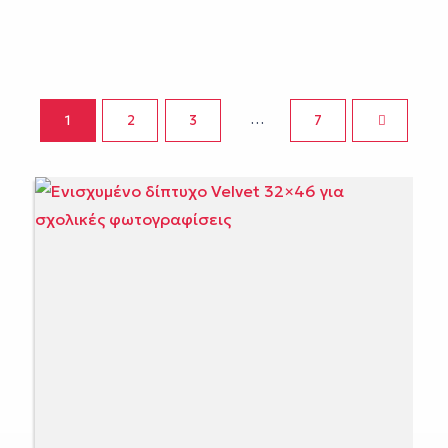
…
1
2
3
7