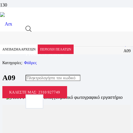
Προϊόν
Αρχική
Προϊόντα
Υλικά Βιβλιοδεσίας
Φόδρες
ΑΝΕΒΑΣΜΑ ΑΡΧΕΙΩΝ
ΠΕΡΙΟΧΗ ΠΕΛΑΤΩΝ
A09
Products search
Κατηγορίες:
Φόδρες
A09
ΚΑΛΈΣΤΕ ΜΑΣ: 2310 927749