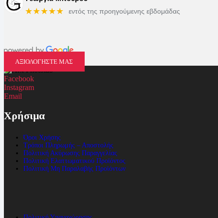
★★★★★
εντός της προηγούμενης εβδομάδας
ΑΞΙΟΛΟΓΗΣΤΕ ΜΑΣ
Facebook
Instagram
Email
Χρήσιμα
Όροι Χρήσης
Τρόποι Πληρωμής – Αποστολής
Πολιτική Ακύρωσης Παραγγελίας
Πολιτική Ελαττωματικού Προϊόντος
Πολιτική Μη Παραλαβής Προϊόντων
Πολιτική Υπαναχώρησης