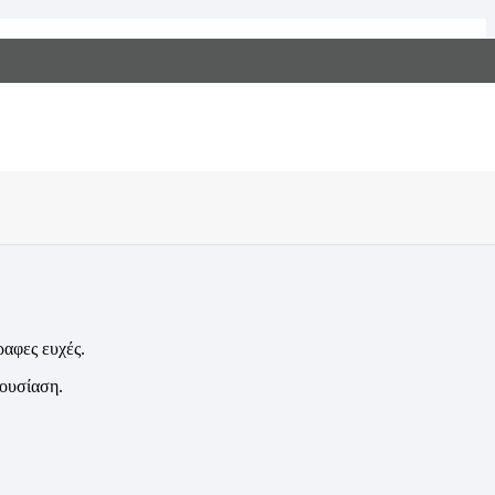
Αρχική
Προϊόντα
Ευχολόγια
Ευχολόγιο Frame
ραφες ευχές.
ρουσίαση.