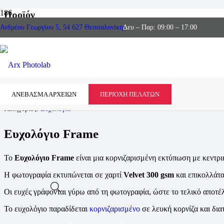
Προϊόν
Ανδρέου Γεωργίου 5, 54 627 Θεσσαλονίκη
Δευ – Παρ: 09:00 – 17:00
ΑΝΕΒΑΣΜΑ ΑΡΧΕΙΩΝ
ΠΕΡΙΟΧΗ ΠΕΛΑΤΩΝ
Κατηγορίες:
Ευχολόγια
Ευχολόγιο Frame
Το
Ευχολόγιο Frame
είναι μια κορνιζαρισμένη εκτύπωση με κεντρι
Η φωτογραφία εκτυπώνεται σε χαρτί
Velvet 300 gsm
και επικολλάτα
Οι ευχές γράφονται γύρω από τη φωτογραφία, ώστε το τελικό αποτέ
Το ευχολόγιο παραδίδεται
κορνιζαρισμένο
σε λευκή κορνίζα και δια