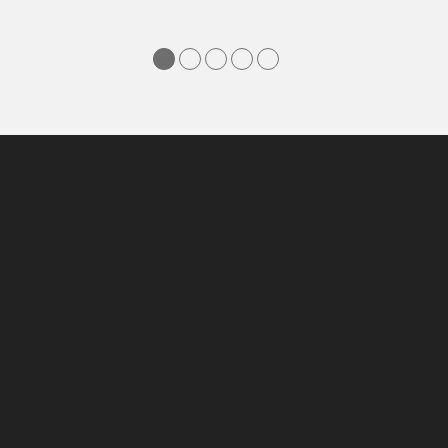
●
●
●
●
●