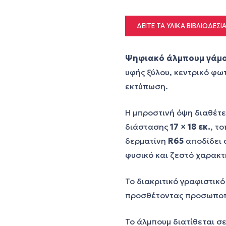
ΔΕΊΤΕ ΤΑ ΥΛΙΚΆ ΒΙΒΛΙΟΔΕΣΊ
Ψηφιακό άλμπουμ γάμο
υφής ξύλου, κεντρικό φ
εκτύπωση.
Η μπροστινή όψη διαθέτ
διάστασης
17 × 18 εκ.
, τ
δερματίνη
R65
αποδίδει 
φυσικό και ζεστό χαρακτ
Το διακριτικό γραφιστικ
προσθέτοντας προσωποπο
Το άλμπουμ διατίθεται σ