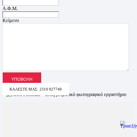
Α.Φ.Μ.
Κείμενο
ΚΑΛΈΣΤΕ ΜΑΣ: 2310 927749