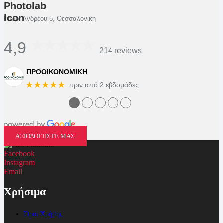
Γεωρ. Ανδρέου 5, Θεσσαλονίκη
4,9
214 reviews
ΠΡΟΟΙΚΟΝΟΜΙΚΗ
★★★★★
πριν από 2 εβδομάδες
●
●
●
●
●
ΑΞΙΟΛΟΓΗΣΤΕ ΜΑΣ
Facebook
Instagram
Email
Χρήσιμα
Όροι Χρήσης