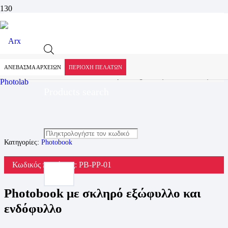
Προϊόν
Αρχική
Προϊόντα
Photobook
ΑΝΕΒΑΣΜΑ ΑΡΧΕΙΩΝ
ΠΕΡΙΟΧΗ ΠΕΛΑΤΩΝ
Photobook με σκληρό εξώφυλλο και ενδόφυλλο
Products search
Κατηγορίες:
Photobook
Κωδικός προϊόντος:
PB-PP-01
Photobook με σκληρό εξώφυλλο και
ενδόφυλλο