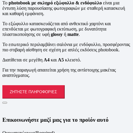
Το
photobook με σκληρό εξώφυλλο & ενδόφυλλο
είναι μια
έντυπη λύση παρουσίασης φωτογραφιών με σταθερή κατασκευή
και καθαρή εμφάνιση.
Το εξώφυλλο κατασκευάζεται από ανθεκτικό χαρτόνι και
επενδύεται με φωτογραφική εκτύπωση, με δυνατότητα
πλαστικοποίησης σε υφή
glossy
ή
matte
.
Το εσωτερικό περιλαμβάνει σαλόνια με ενδόφυλλο, προσφέροντας
πιο στιβαρή αίσθηση σε σχέση με απλές εκδόσεις photobook.
Διατίθεται σε μεγέθη
A4
και
A5
κλειστό.
Για την παραγωγή απαιτείται χρήση της αντίστοιχης μακέτας
αναπτύγματος.
ΖΗΤΉΣΤΕ ΠΛΗΡΟΦΟΡΊΕΣ
Επικοινωνήστε μαζί μας για το προϊόν αυτό
Ονοματεπώνυμο
(Required)