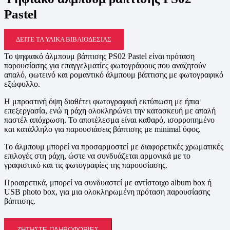
Pastel
ΔΕΊΤΕ ΤΑ ΥΛΙΚΆ ΒΙΒΛΙΟΔΕΣΊΑΣ
Το ψηφιακό άλμπουμ βάπτισης PS02 Pastel είναι πρόταση
παρουσίασης για επαγγελματίες φωτογράφους που αναζητούν
απαλό, φωτεινό και ρομαντικό άλμπουμ βάπτισης με φωτογραφικό
εξώφυλλο.
Η μπροστινή όψη διαθέτει φωτογραφική εκτύπωση με ήπια
επεξεργασία, ενώ η ράχη ολοκληρώνει την κατασκευή με απαλή
παστέλ απόχρωση. Το αποτέλεσμα είναι καθαρό, ισορροπημένο
και κατάλληλο για παρουσιάσεις βάπτισης με minimal ύφος.
Το άλμπουμ μπορεί να προσαρμοστεί με διαφορετικές χρωματικές
επιλογές στη ράχη, ώστε να συνδυάζεται αρμονικά με το
γραφιστικό και τις φωτογραφίες της παρουσίασης.
Προαιρετικά, μπορεί να συνδυαστεί με αντίστοιχο album box ή
USB photo box, για μια ολοκληρωμένη πρόταση παρουσίασης
βάπτισης.
ΖΗΤΉΣΤΕ ΠΛΗΡΟΦΟΡΊΕΣ