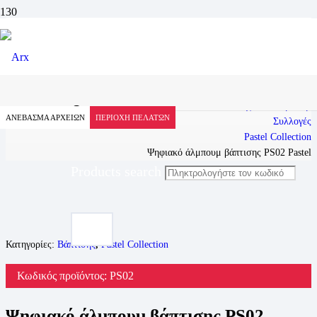
Προϊόν
Αρχική
Προϊόντα
Άλμπουμ
Ψηφιακά Άλμπουμ
ΑΝΕΒΑΣΜΑ ΑΡΧΕΙΩΝ
ΠΕΡΙΟΧΗ ΠΕΛΑΤΩΝ
Συλλογές
Pastel Collection
Ψηφιακό άλμπουμ βάπτισης PS02 Pastel
Products search
Κατηγορίες:
Βάπτισης
,
Pastel Collection
Κωδικός προϊόντος:
PS02
Ψηφιακό άλμπουμ βάπτισης PS02