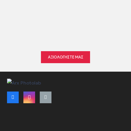
★★★★★
πριν από 2 εβδομάδες
●
●
●
●
●
ΑΞΙΟΛΟΓΗΣΤΕ ΜΑΣ
Όροι Χρήσης