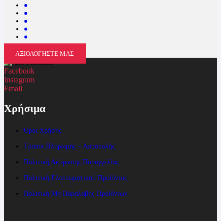
●
●
●
●
●
ΑΞΙΟΛΟΓΗΣΤΕ ΜΑΣ
Facebook
Instagram
Email
Χρήσιμα
Όροι Χρήσης
Τρόποι Πληρωμής – Αποστολής
Πολιτική Ακύρωσης Παραγγελίας
Πολιτική Ελαττωματικού Προϊόντος
Πολιτική Μη Παραλαβής Προϊόντων