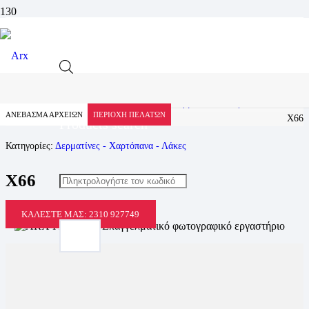
Προϊόν
Αρχική
Προϊόντα
Υλικά Βιβλιοδεσίας
Δερματίνες - Χαρτόπανα - Λάκες
ΑΝΕΒΑΣΜΑ ΑΡΧΕΙΩΝ
ΠΕΡΙΟΧΗ ΠΕΛΑΤΩΝ
X66
Products search
Κατηγορίες:
Δερματίνες - Χαρτόπανα - Λάκες
X66
ΚΑΛΈΣΤΕ ΜΑΣ: 2310 927749