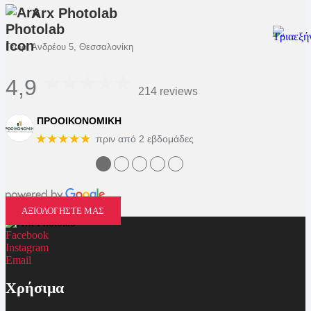
Arx Photolab
Γεωρ. Ανδρέου 5, Θεσσαλονίκη
4,9
214 reviews
ΠΡΟΟΙΚΟΝΟΜΙΚΗ
★★★★★
πριν από 2 εβδομάδες
●
●
●
●
●
ΑΞΙΟΛΟΓΗΣΤΕ ΜΑΣ
Facebook
Instagram
Email
Χρήσιμα