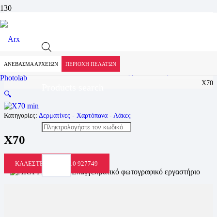
Προϊόν
Αρχική
Προϊόντα
Υλικά Βιβλιοδεσίας
ΑΝΕΒΑΣΜΑ ΑΡΧΕΙΩΝ
ΠΕΡΙΟΧΗ ΠΕΛΑΤΩΝ
Δερματίνες - Χαρτόπανα - Λάκες
X70
Products search
🔍
Κατηγορίες:
Δερματίνες - Χαρτόπανα - Λάκες
X70
ΚΑΛΈΣΤΕ ΜΑΣ: 2310 927749