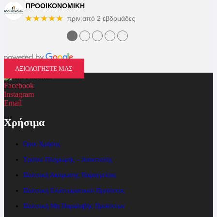
ΠΡΟΟΙΚΟΝΟΜΙΚΗ
★★★★★
πριν από 2 εβδομάδες
●
●
●
●
●
ΑΞΙΟΛΟΓΗΣΤΕ ΜΑΣ
Facebook
Instagram
Email
Χρήσιμα
Όροι Χρήσης
Τρόποι Πληρωμής – Αποστολής
Πολιτική Ακύρωσης Παραγγελίας
Πολιτική Ελαττωματικού Προϊόντος
Πολιτική Μη Παραλαβής Προϊόντων