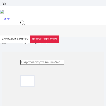
Συνέντευξη Ξενοφών Ρωσσίδη στο
Photonet – Σεπτέβριος 2015
ΑΝΕΒΑΣΜΑ ΑΡΧΕΙΩΝ
ΠΕΡΙΟΧΗ ΠΕΛΑΤΩΝ
Products search