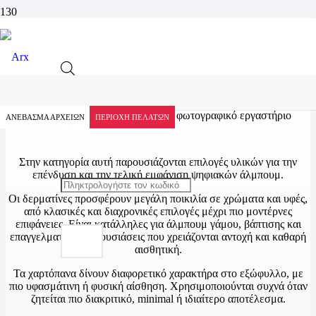
Δερματίνες – Χαρτόπανα – Λάκες
Αρχική
Προϊόντα
Υλικά Βιβλιοδεσίας
Δερματίνες - Χαρτόπανα - Λάκες
ΑΝΕΒΑΣΜΑ ΑΡΧΕΙΩΝ
ΠΕΡΙΟΧΗ ΠΕΛΑΤΩΝ
Products search
Στην κατηγορία αυτή παρουσιάζονται επιλογές υλικών για την
επένδυση και την τελική εμφάνιση ψηφιακών άλμπουμ.
Οι δερματίνες προσφέρουν μεγάλη ποικιλία σε χρώματα και υφές,
από κλασικές και διαχρονικές επιλογές μέχρι πιο μοντέρνες
επιφάνειες. Είναι κατάλληλες για άλμπουμ γάμου, βάπτισης και
επαγγελματικές παρουσιάσεις που χρειάζονται αντοχή και καθαρή
αισθητική.
Τα χαρτόπανα δίνουν διαφορετικό χαρακτήρα στο εξώφυλλο, με
πιο υφασμάτινη ή φυσική αίσθηση. Χρησιμοποιούνται συχνά όταν
ζητείται πιο διακριτικό, minimal ή ιδιαίτερο αποτέλεσμα.