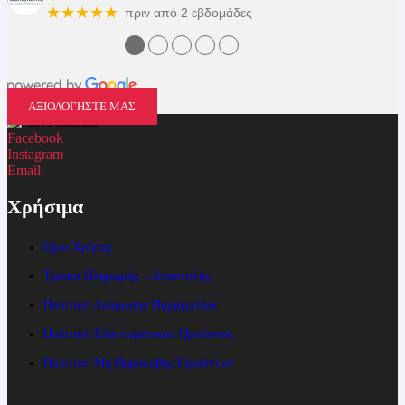
★★★★★
πριν από 2 εβδομάδες
●
●
●
●
●
ΑΞΙΟΛΟΓΗΣΤΕ ΜΑΣ
Facebook
Instagram
Email
Χρήσιμα
Όροι Χρήσης
Τρόποι Πληρωμής – Αποστολής
Πολιτική Ακύρωσης Παραγγελίας
Πολιτική Ελαττωματικού Προϊόντος
Πολιτική Μη Παραλαβής Προϊόντων